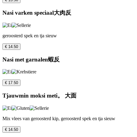
Nasi varken speciaal大肉反
geroosterd spek en tja sieuw
€ 14.50
Nasi met garnalen蝦反
€ 17.50
Tjauwmin moksi meti。 大面
Mix vlees van geroosterd kip, geroosterd spek en tja sieuw
€ 14.50