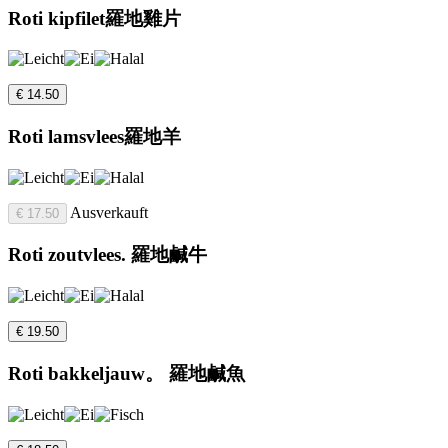
Roti kipfilet羅地雞片
€ 14.50
Roti lamsvlees羅地羊
Ausverkauft
€ 17.50
Roti zoutvlees. 羅地鹹牛
€ 19.50
Roti bakkeljauw。 羅地鹹魚