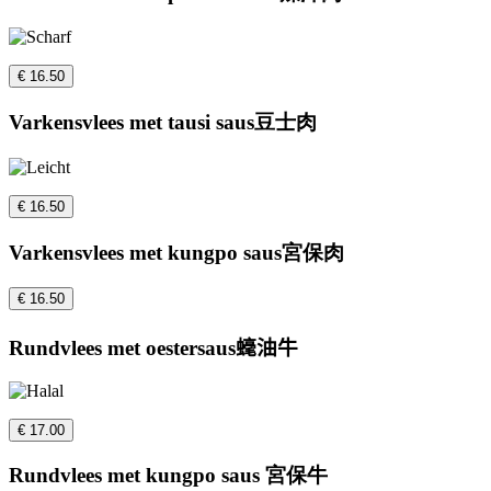
€ 16.50
Varkensvlees met tausi saus豆士肉
€ 16.50
Varkensvlees met kungpo saus宮保肉
€ 16.50
Rundvlees met oestersaus𧐢油牛
€ 17.00
Rundvlees met kungpo saus 宮保牛