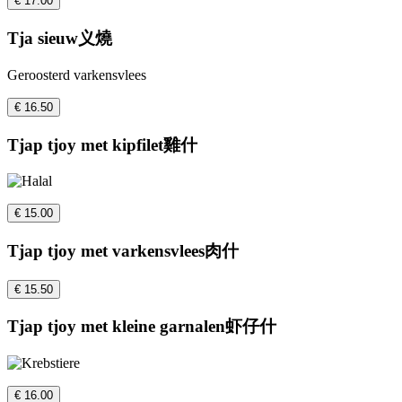
€ 17.00
Tja sieuw义燒
Geroosterd varkensvlees
€ 16.50
Tjap tjoy met kipfilet雞什
€ 15.00
Tjap tjoy met varkensvlees肉什
€ 15.50
Tjap tjoy met kleine garnalen虾仔什
€ 16.00