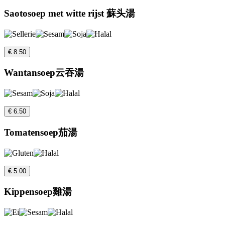
Saotosoep met witte rijst 蘇头湯
€ 8.50
Wantansoep云吞湯
€ 6.50
Tomatensoep茄湯
€ 5.00
Kippensoep雞湯