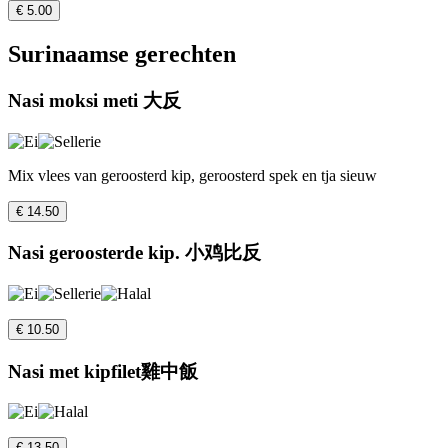
€ 5.00
Surinaamse gerechten
Nasi moksi meti 大反
Mix vlees van geroosterd kip, geroosterd spek en tja sieuw
€ 14.50
Nasi geroosterde kip. 小鸡比反
€ 10.50
Nasi met kipfilet雞中飯
€ 13.50