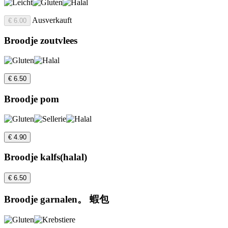
Ausverkauft
€ 6.00
Broodje zoutvlees
€ 6.50
Broodje pom
€ 4.90
Broodje kalfs(halal)
€ 6.50
Broodje garnalen。 蝦包