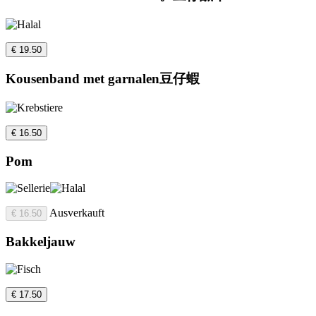
€ 19.50
Kousenband met garnalen豆仔蝦
€ 16.50
Pom
Ausverkauft
€ 16.50
Bakkeljauw
€ 17.50