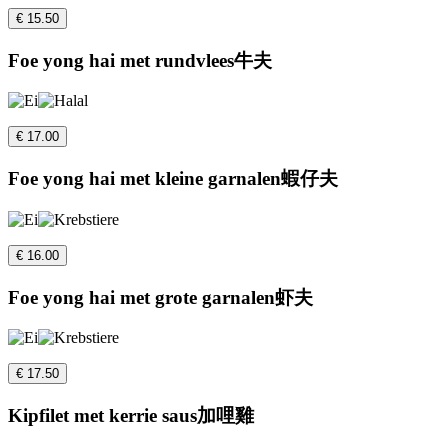
€ 15.50
Foe yong hai met rundvlees牛夫
€ 17.00
Foe yong hai met kleine garnalen蝦仔夫
€ 16.00
Foe yong hai met grote garnalen虾夫
€ 17.50
Kipfilet met kerrie saus加哩雞