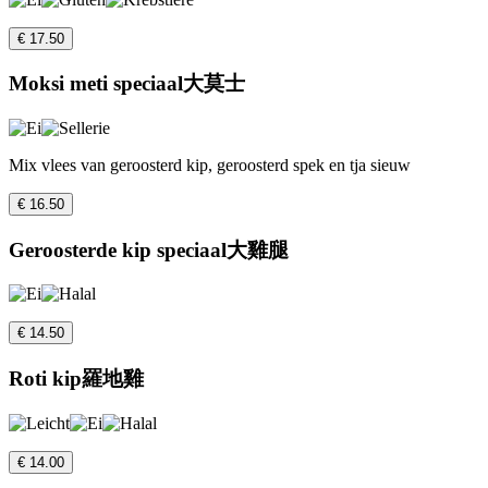
€ 17.50
Moksi meti speciaal大莫士
Mix vlees van geroosterd kip, geroosterd spek en tja sieuw
€ 16.50
Geroosterde kip speciaal大雞腿
€ 14.50
Roti kip羅地雞
€ 14.00