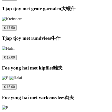
Tjap tjoy met grote garnalen大蝦什
€ 17.50
Tjap tjoy met rundvlees牛什
€ 17.00
Foe yong hai met kipfilet雞夫
€ 15.00
Foe yong hai met varkensvlees肉夫