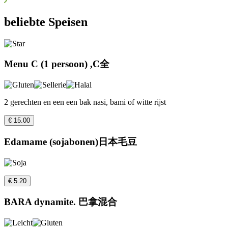
beliebte Speisen
Menu C (1 persoon) ,C全
2 gerechten en een een bak nasi, bami of witte rijst
€ 15.00
Edamame (sojabonen)日本毛豆
€ 5.20
BARA dynamite. 巴拿混合