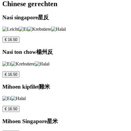
Chinese gerechten
Nasi singapore星反
€ 16.50
Nasi ton chow楊州反
€ 16.50
Mihoen kipfilet雞米
€ 16.50
Mihoen Singapore星米