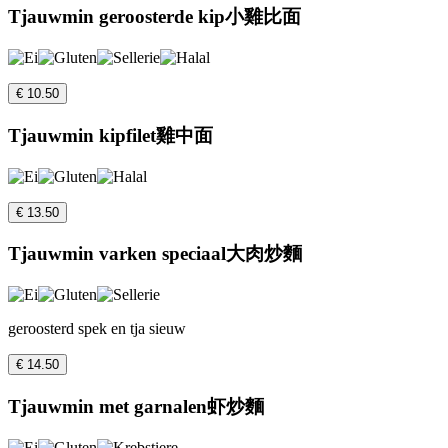
Tjauwmin geroosterde kip小雞比面
€ 10.50
Tjauwmin kipfilet雞中面
€ 13.50
Tjauwmin varken speciaal大肉炒麵
geroosterd spek en tja sieuw
€ 14.50
Tjauwmin met garnalen虾炒麵