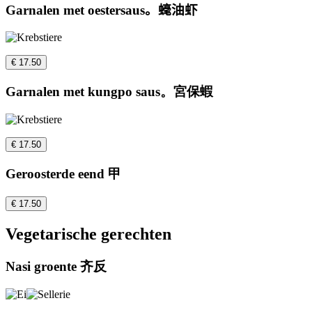
Garnalen met oestersaus。𧐢油虾
€ 17.50
Garnalen met kungpo saus。宮保蝦
€ 17.50
Geroosterde eend 甲
€ 17.50
Vegetarische gerechten
Nasi groente 齐反