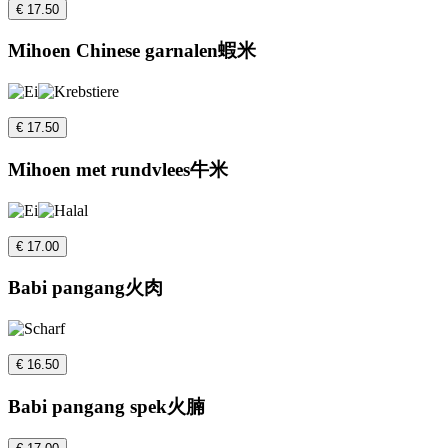
€ 17.50
Mihoen Chinese garnalen蝦米
€ 17.50
Mihoen met rundvlees牛米
€ 17.00
Babi pangang火肉
€ 16.50
Babi pangang spek火腩