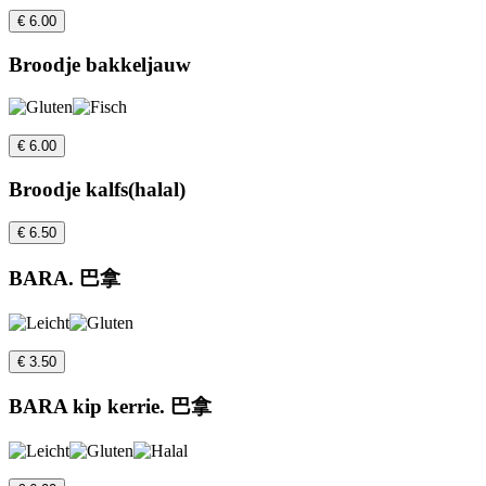
€ 6.00
Broodje bakkeljauw
€ 6.00
Broodje kalfs(halal)
€ 6.50
BARA. 巴拿
€ 3.50
BARA kip kerrie. 巴拿