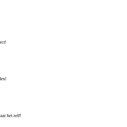
ect!
len!
ar het zelf!