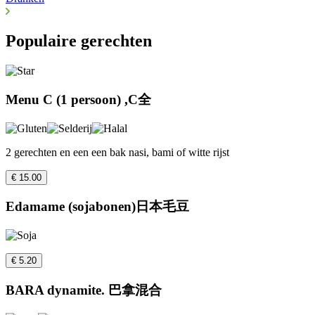
Populaire gerechten
Menu C (1 persoon) ,C全
2 gerechten en een een bak nasi, bami of witte rijst
€ 15.00
Edamame (sojabonen)日本毛豆
€ 5.20
BARA dynamite. 巴拿混合